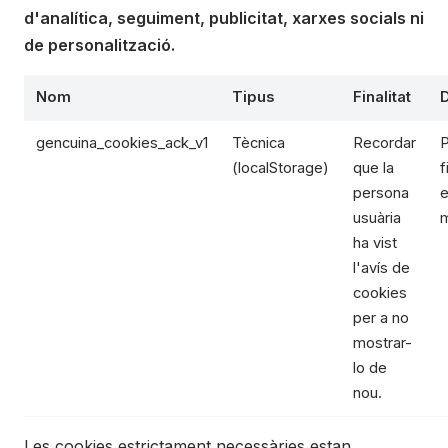
d'analítica, seguiment, publicitat, xarxes socials ni
de personalització.
Nom
Tipus
Finalitat
gencuina_cookies_ack_v1
Tècnica
Recordar
P
(localStorage)
que la
f
persona
e
usuària
m
ha vist
l'avís de
cookies
per a no
mostrar-
lo de
nou.
Les cookies estrictament necessàries estan